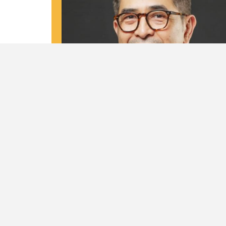
Biodata
Nama Lengkap
M. Arsjad Rasjid P.M
Tempat dan Tanggal Lahir