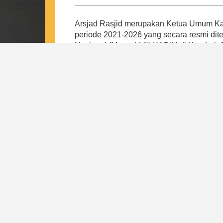
Arsjad Rasjid merupakan Ketua Umum Kam
periode 2021-2026 yang secara resmi di
Nasional (Munas) VIII KADIN di Kendari,
Arsjad merespon tantangan pada masa p
Indonesia, yaitu tulang punggung keseh
daerah, peningkatan kewirausahaan dan k
regulasi internal. Hal ini bertujuan untu
payung baik bagi pengusaha kecil, meneng
Dari 4 pilar tersebut, lahirlah program-
mewujudkan visi Indonesia Emas Tahun 
Indonesia. Di bawah kepemimpinan Arsjad
kepastian kepada pemerintah dan masyar
Indonesia sebagai induk organisasi duni
nasional yang resilient, mandiri, dan profe