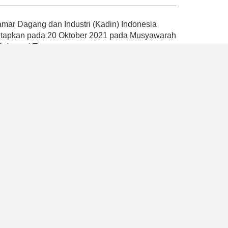
ar Dagang dan Industri (Kadin) Indonesia
tetapkan pada 20 Oktober 2021 pada Musyawarah
 Sulawesi Tenggara.
andemi dengan mencetuskan empat Pilar Kadin
atan, pemberdayaan ekonomi nasional dan
ompetensi, serta penguatan organisasi dan
k memperkuat peran Kadin Indonesia sebagai
ah, mikro, besar, dan industri
program yang dapat mendukung pemerintah
2045 dengan memaksimalkan peran aktif Kadin
, Kadin Indonesia juga berhasil memberikan
akat umum bahwa hanya terdapat satu Kadin di
a usaha dan payung asosiasi dunia usaha
ssional.